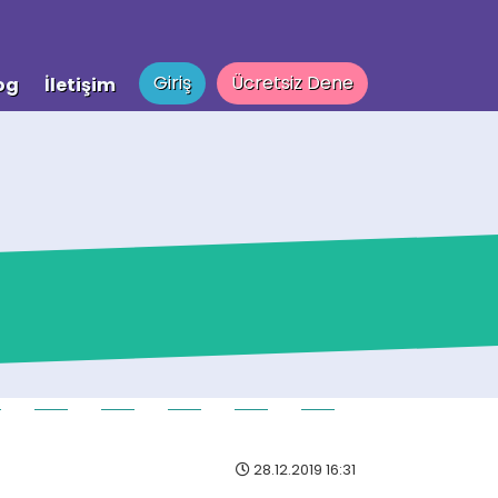
Giriş
Ücretsiz Dene
og
İletişim
28.12.2019 16:31