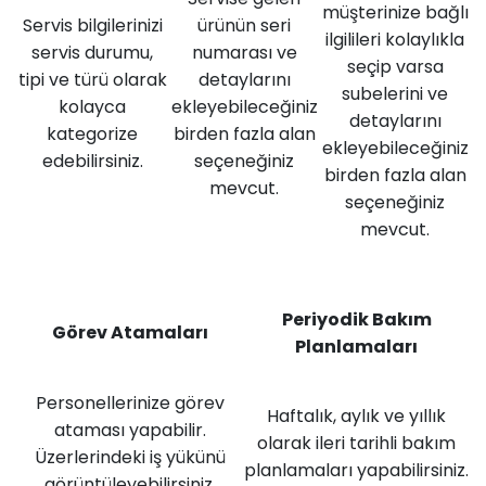
müşterinize bağlı
Servis bilgilerinizi
ürünün seri
ilgilileri kolaylıkla
servis durumu,
numarası ve
seçip varsa
tipi ve türü olarak
detaylarını
subelerini ve
kolayca
ekleyebileceğiniz
detaylarını
kategorize
birden fazla alan
ekleyebileceğiniz
edebilirsiniz.
seçeneğiniz
birden fazla alan
mevcut.
seçeneğiniz
mevcut.
Periyodik Bakım
Görev Atamaları
Planlamaları
Personellerinize görev
Haftalık, aylık ve yıllık
ataması yapabilir.
olarak ileri tarihli bakım
Üzerlerindeki iş yükünü
planlamaları yapabilirsiniz.
görüntüleyebilirsiniz.